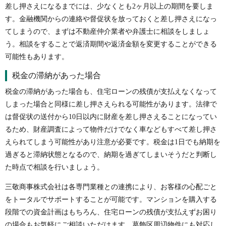
差し押さえになるまでには、少なくとも2ヶ月以上の期間を要しま
す。金融機関からの連絡や督促状を放っておくと差し押さえになっ
てしまうので、まずは不動産仲介業者や弁護士に相談をしましょ
う。相談をすることで返済期間や返済金額を変更することができる
可能性もあります。
税金の滞納があった場合
税金の滞納があった場合も、住宅ローンの残債が支払えなくなって
しまった場合と同様に差し押さえられる可能性があります。法律で
は督促状の送付から10日以内に財産を差し押さえることになってい
るため、財産調査によって物件だけでなく車などもすべて差し押さ
えられてしまう可能性があり注意が必要です。税金は1日でも納期を
過ぎると滞納状態となるので、納期を過ぎてしまいそうだと判断し
た時点で相談を行いましょう。
三敬商事株式会社は各専門業種との連携により、お客様の心配ごと
をトータルでサポートすることが可能です。マンションを購入する
段階での資金計画はもちろん、住宅ローンの残債が支払えずお困り
の場合もお気軽にご相談いただけます。葛飾区周辺物件にも対応し