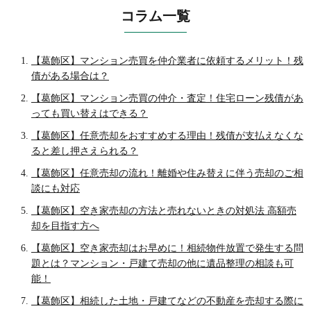
コラム一覧
【葛飾区】マンション売買を仲介業者に依頼するメリット！残
債がある場合は？
【葛飾区】マンション売買の仲介・査定！住宅ローン残債があ
っても買い替えはできる？
【葛飾区】任意売却をおすすめする理由！残債が支払えなくな
ると差し押さえられる？
【葛飾区】任意売却の流れ！離婚や住み替えに伴う売却のご相
談にも対応
【葛飾区】空き家売却の方法と売れないときの対処法 高額売
却を目指す方へ
【葛飾区】空き家売却はお早めに！相続物件放置で発生する問
題とは？マンション・戸建て売却の他に遺品整理の相談も可
能！
【葛飾区】相続した土地・戸建てなどの不動産を売却する際に