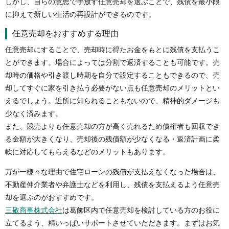
しかし、自らの意思で手放す任意売却を選ぶことで、残債を最小限
に抑えて新しい生活の再設計ができるのです。
任意売却をおすすめする理由
任意売却にすることで、売却時に得たお金をもとに残債を支払うこ
とができます。場合によっては分割で返済することも可能です。売
却時の価格や引き渡し時期を自分で設定することもできるので、売
却してすぐに家を引き払う必要がない点も任意売却のメリットとい
えるでしょう。近所に知られることもないので、精神的ダメージも
少なく済みます。
また、競売よりも任意売却の方が高く売れるため債権者も回収でき
る金額が大きくなり、売却後の残債額が少なくなる・返済計画に柔
軟に対応してもらえるなどのメリットもあります。
万が一様々な理由で住宅ローンの残債が支払えなくなった場合は、
不動産仲介業者や弁護士などを利用し、残債を支払えるよう任意売
却を選ぶのがおすすめです。
三敬商事株式会社
は葛飾区内で任意売却を検討している方のお役に
立てるよう、精いっぱいサポートさせていただきます。まずはお気