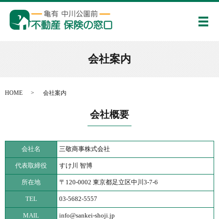
メ
会社案内
HOME
会社案内
会社概要
会社名
三敬商事株式会社
代表取締役
すけ川 智博
所在地
〒120-0002 東京都足立区中川3-7-6
TEL
03-5682-5557
MAIL
info@sankei-shoji.jp