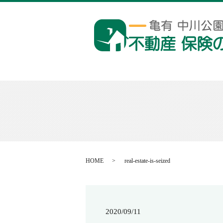
HOME
real-estate-is-seized
2020/09/11