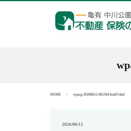
wp
HOME
wpacg-20260612-081504-hxthVdmI
2026/06/12