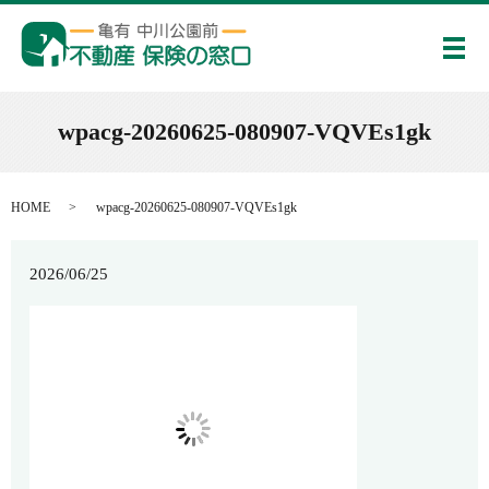
メ
wpacg-20260625-080907-VQVEs1gk
HOME
wpacg-20260625-080907-VQVEs1gk
2026/06/25